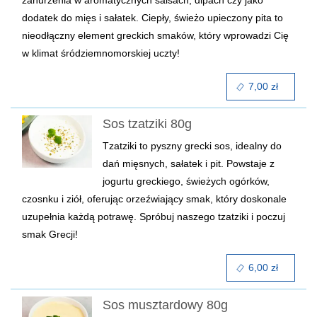
zanurzenia w aromatycznych salsach, dipach czy jako
dodatek do mięs i sałatek. Ciepły, świeżo upieczony pita to
nieodłączny element greckich smaków, który wprowadzi Cię
w klimat śródziemnomorskiej uczty!
7,00 zł
Sos tzatziki 80g
Tzatziki to pyszny grecki sos, idealny do
dań mięsnych, sałatek i pit. Powstaje z
jogurtu greckiego, świeżych ogórków,
czosnku i ziół, oferując orzeźwiający smak, który doskonale
uzupełnia każdą potrawę. Spróbuj naszego tzatziki i poczuj
smak Grecji!
6,00 zł
Sos musztardowy 80g