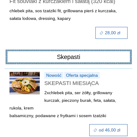
Fit souvlaki z kurczakiem i sałatą (320 kcal)
chlebek pita, sos tzatziki fit, grillowana pierś z kurczaka,
sałata lodowa, dressing, kapary
28,00 zł
Skepasti
Nowość
Oferta specjalna
SKEPASTI MIESIĄCA
2xchlebek pita, ser żółty, grillowany
kurczak, pieczony burak, feta, sałata,
rukola, krem
balsamiczny, podawane z frytkami i sosem tzatziki
od 46,00 zł